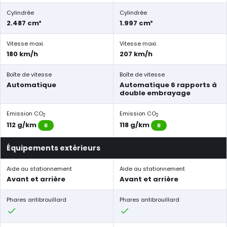
Cylindrée
Cylindrée
2.487 cm³
1.997 cm³
Vitesse maxi.
Vitesse maxi.
180 km/h
207 km/h
Boîte de vitesse
Boîte de vitesse
Automatique
Automatique 6 rapports à
double embrayage
Emission CO
Emission CO
2
2
112 g/km
118 g/km
B
B
Équipements extérieurs
Aide au stationnement
Aide au stationnement
Avant et arrière
Avant et arrière
Phares antibrouillard
Phares antibrouillard