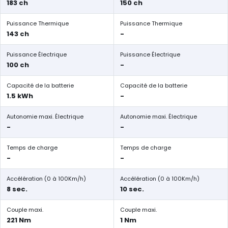
183 ch
150 ch
Puissance Thermique
Puissance Thermique
143 ch
-
Puissance Électrique
Puissance Électrique
100 ch
-
Capacité de la batterie
Capacité de la batterie
1.5 kWh
-
Autonomie maxi. Électrique
Autonomie maxi. Électrique
-
-
Temps de charge
Temps de charge
-
-
Accélération (0 à 100Km/h)
Accélération (0 à 100Km/h)
8 sec.
10 sec.
Couple maxi.
Couple maxi.
221 Nm
1 Nm