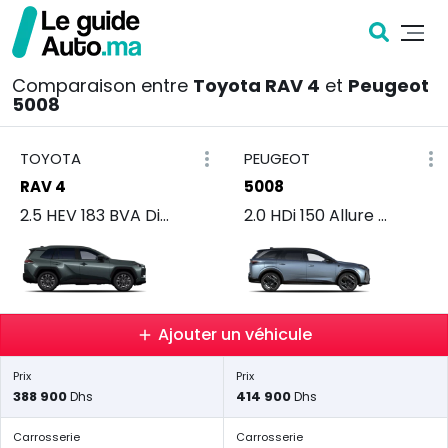
Comparaison entre
Toyota RAV 4
et
Peugeot
5008
TOYOTA
PEUGEOT
RAV 4
5008
2.5 HEV 183 BVA Distinctive +
2.0 HDi 150 Allure BVA
Ajouter un véhicule
Prix
Prix
388 900
414 900
Dhs
Dhs
Carrosserie
Carrosserie