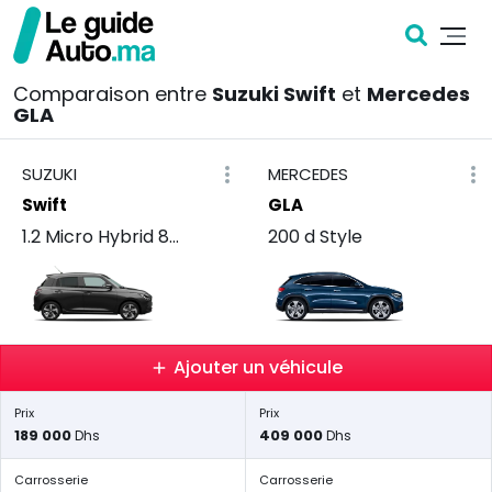
Comparaison entre
Suzuki Swift
et
Mercedes
GLA
SUZUKI
MERCEDES
Swift
GLA
1.2 Micro Hybrid 82 cvt
200 d Style
Ajouter un véhicule
Prix
Prix
189 000
409 000
Dhs
Dhs
Carrosserie
Carrosserie