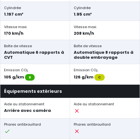
Cylindrée
Cylindrée
1.197 cm³
1.95 cm³
Vitesse maxi.
Vitesse maxi.
170 km/h
208 km/h
Boîte de vitesse
Boîte de vitesse
Automatique 6 rapports à
Automatique 8 rapports à
CVT
double embrayage
Emission CO
Emission CO
2
2
105 g/km
126 g/km
B
C
Équipements extérieurs
Aide au stationnement
Aide au stationnement
Arrière avec caméra
Phares antibrouillard
Phares antibrouillard