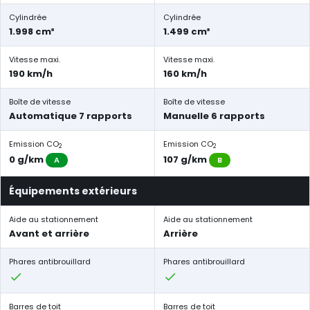
Cylindrée
Cylindrée
1.998 cm³
1.499 cm³
Vitesse maxi.
Vitesse maxi.
190 km/h
160 km/h
Boîte de vitesse
Boîte de vitesse
Automatique 7 rapports
Manuelle 6 rapports
Emission CO
Emission CO
2
2
0 g/km
107 g/km
A
B
Équipements extérieurs
Aide au stationnement
Aide au stationnement
Avant et arrière
Arrière
Phares antibrouillard
Phares antibrouillard
Barres de toit
Barres de toit