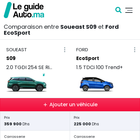
Comparaison entre
Soueast S09
et
Ford
EcoSport
SOUEAST
FORD
S09
EcoSport
2.0 TGDI 254 SE Rise
1.5 TDCi 100 Trend+
Ajouter un véhicule
Prix
Prix
359 900
225 000
Dhs
Dhs
Carrosserie
Carrosserie