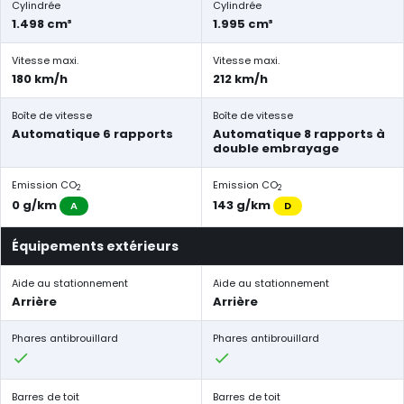
Cylindrée
Cylindrée
1.498 cm³
1.995 cm³
Vitesse maxi.
Vitesse maxi.
180 km/h
212 km/h
Boîte de vitesse
Boîte de vitesse
Automatique 6 rapports
Automatique 8 rapports à
double embrayage
Emission CO
Emission CO
2
2
0 g/km
143 g/km
A
D
Équipements extérieurs
Aide au stationnement
Aide au stationnement
Arrière
Arrière
Phares antibrouillard
Phares antibrouillard
Barres de toit
Barres de toit