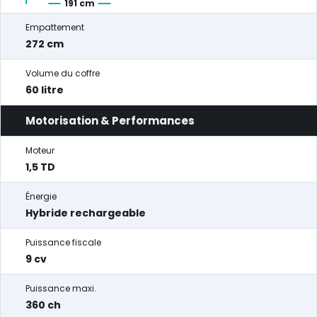
191 cm
Empattement
272 cm
Volume du coffre
60 litre
Motorisation & Performances
Moteur
1,5 TD
Énergie
Hybride rechargeable
Puissance fiscale
9 cv
Puissance maxi.
360 ch