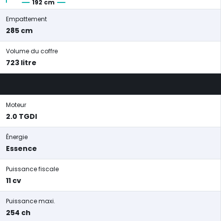
192 cm
Empattement
285 cm
Volume du coffre
723 litre
Moteur
2.0 TGDI
Énergie
Essence
Puissance fiscale
11 cv
Puissance maxi.
254 ch