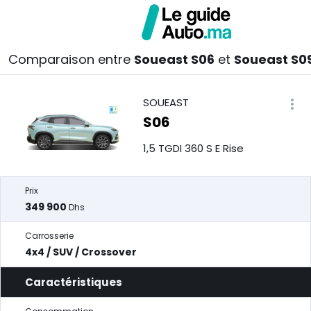
Comparaison entre
Soueast S06
et
Soueast S0
SOUEAST
S06
1,5 TGDI 360 S E Rise
Prix
349 900
Dhs
Carrosserie
4x4 / SUV / Crossover
Caractéristiques