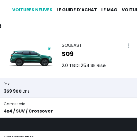
VOITURES NEUVES
LE GUIDE D'ACHAT
LE MAG
VOITU
9
SOUEAST
S09
2.0 TGDI 254 SE Rise
Prix
359 900
Dhs
Carrosserie
4x4 / SUV / Crossover