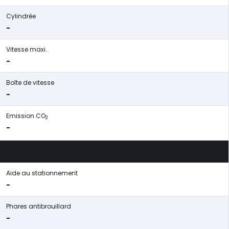
Cylindrée
-
Vitesse maxi.
-
Boîte de vitesse
-
Emission CO
2
-
Aide au stationnement
-
Phares antibrouillard
-