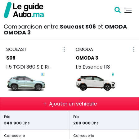
Comparaison entre
Soueast S06
et
OMODA
OMODA 3
SOUEAST
OMODA
S06
OMODA 3
1,5 TGDI 360 S E Rise
1.5 Essence 113
Ajouter un véhicule
Prix
Prix
349 900
209 000
Dhs
Dhs
Carrosserie
Carrosserie