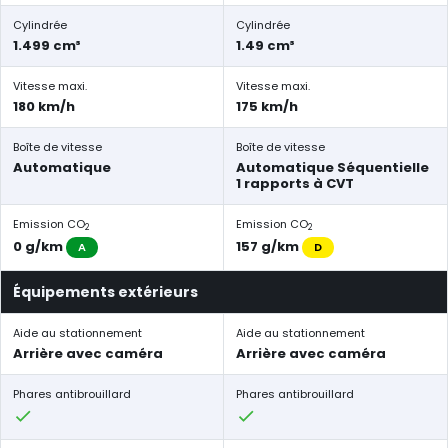
Cylindrée
Cylindrée
1.499 cm³
1.49 cm³
Vitesse maxi.
Vitesse maxi.
180 km/h
175 km/h
Boîte de vitesse
Boîte de vitesse
Automatique
Automatique Séquentielle
1 rapports à CVT
Emission CO
Emission CO
2
2
0 g/km
157 g/km
A
D
Équipements extérieurs
Aide au stationnement
Aide au stationnement
Arrière avec caméra
Arrière avec caméra
Phares antibrouillard
Phares antibrouillard