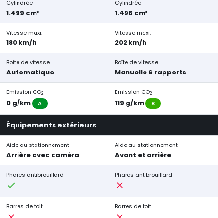
Cylindrée
Cylindrée
1.499 cm³
1.496 cm³
Vitesse maxi.
Vitesse maxi.
180 km/h
202 km/h
Boîte de vitesse
Boîte de vitesse
Automatique
Manuelle 6 rapports
Emission CO
Emission CO
2
2
0 g/km
119 g/km
A
B
Équipements extérieurs
Aide au stationnement
Aide au stationnement
Arrière avec caméra
Avant et arrière
Phares antibrouillard
Phares antibrouillard
Barres de toit
Barres de toit