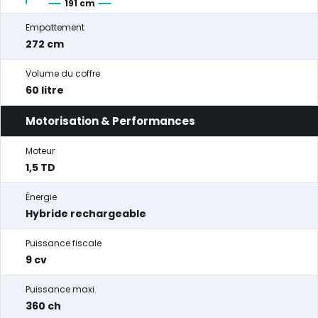
191 cm
Empattement
272 cm
Volume du coffre
60 litre
Motorisation & Performances
Moteur
1,5 TD
Énergie
Hybride rechargeable
Puissance fiscale
9 cv
Puissance maxi.
360 ch