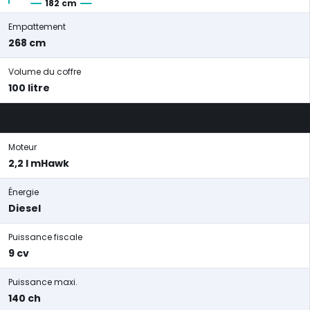
182 cm
Empattement
268 cm
Volume du coffre
100 litre
Moteur
2,2 l mHawk
Énergie
Diesel
Puissance fiscale
9 cv
Puissance maxi.
140 ch