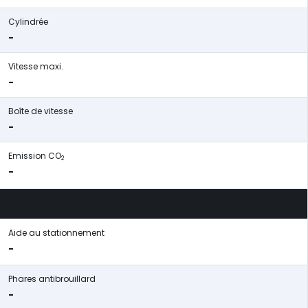
Cylindrée
-
Vitesse maxi.
-
Boîte de vitesse
-
Emission CO
2
-
Aide au stationnement
-
Phares antibrouillard
-