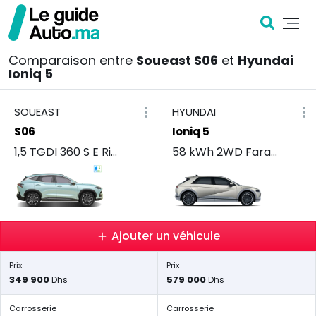
Comparaison entre
Soueast S06
et
Hyundai
Ioniq 5
SOUEAST
HYUNDAI
S06
Ioniq 5
1,5 TGDI 360 S E Rise
58 kWh 2WD Faraday
Ajouter un véhicule
Prix
Prix
349 900
579 000
Dhs
Dhs
Carrosserie
Carrosserie