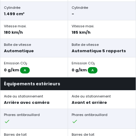
Cylindrée
Cylindrée
1.499 cm³
-
Vitesse maxi.
Vitesse maxi.
180 km/h
185 km/h
Boîte de vitesse
Boîte de vitesse
Automatique
Automatique 5 rapports
Emission CO
Emission CO
2
2
0 g/km
0 g/km
A
A
Équipements extérieurs
Aide au stationnement
Aide au stationnement
Arrière avec caméra
Avant et arrière
Phares antibrouillard
Phares antibrouillard
Barres de toit
Barres de toit