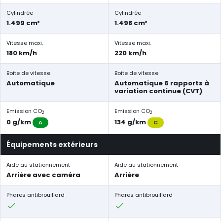
Cylindrée
Cylindrée
1.499 cm³
1.498 cm³
Vitesse maxi.
Vitesse maxi.
180 km/h
220 km/h
Boîte de vitesse
Boîte de vitesse
Automatique
Automatique 6 rapports à
variation continue (CVT)
Emission CO
Emission CO
2
2
0 g/km
134 g/km
A
C
Équipements extérieurs
Aide au stationnement
Aide au stationnement
Arrière avec caméra
Arrière
Phares antibrouillard
Phares antibrouillard