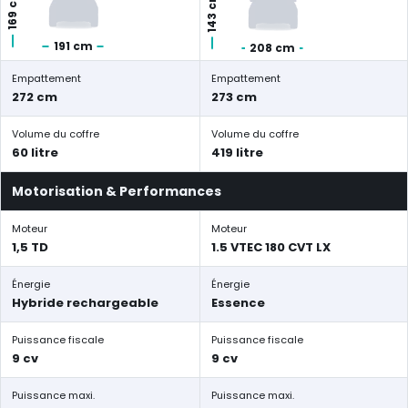
169 cm
143 cm
191 cm
208 cm
Empattement
Empattement
272 cm
273 cm
Volume du coffre
Volume du coffre
60 litre
419 litre
Motorisation & Performances
Moteur
Moteur
1,5 TD
1.5 VTEC 180 CVT LX
Énergie
Énergie
Hybride rechargeable
Essence
Puissance fiscale
Puissance fiscale
9 cv
9 cv
Puissance maxi.
Puissance maxi.