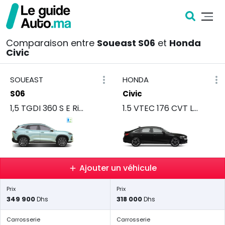
Comparaison entre
Soueast S06
et
Honda
Civic
SOUEAST
HONDA
S06
Civic
1,5 TGDI 360 S E Rise
1.5 VTEC 176 CVT LX D
Ajouter un véhicule
Prix
Prix
349 900
318 000
Dhs
Dhs
Carrosserie
Carrosserie