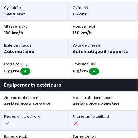
Cylindrée
Cylindrée
1.499 cm³
1.5 cm³
Vitesse maxi.
Vitesse maxi.
180 km/h
180 km/h
Boîte de vitesse
Boîte de vitesse
Automatique
Automatique 6 rapports
Emission CO
Emission CO
2
2
0 g/km
0 g/km
A
A
Équipements extérieurs
Aide au stationnement
Aide au stationnement
Arrière avec caméra
Arrière avec caméra
Phares antibrouillard
Phares antibrouillard
Barres de toit
Barres de toit