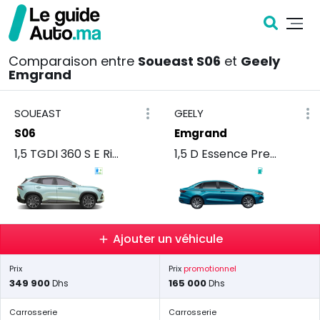
Comparaison entre
Soueast S06
et
Geely
Emgrand
SOUEAST
GEELY
S06
Emgrand
1,5 TGDI 360 S E Rise
1,5 D Essence Premium 132
Ajouter un véhicule
Prix
Prix
promotionnel
349 900
165 000
Dhs
Dhs
Carrosserie
Carrosserie