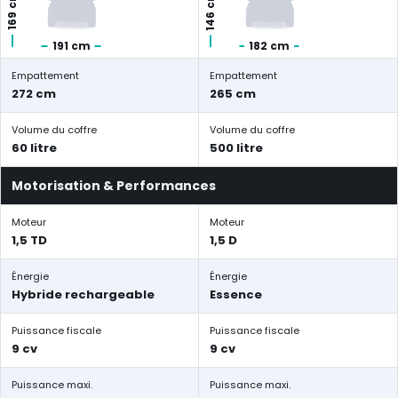
146 cm
169 cm
191 cm
182 cm
Empattement
Empattement
272 cm
265 cm
Volume du coffre
Volume du coffre
60 litre
500 litre
Motorisation & Performances
Moteur
Moteur
1,5 TD
1,5 D
Énergie
Énergie
Hybride rechargeable
Essence
Puissance fiscale
Puissance fiscale
9 cv
9 cv
Puissance maxi.
Puissance maxi.