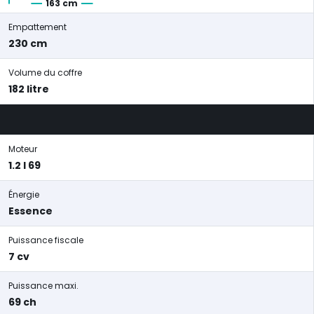
163 cm
Empattement
230 cm
Volume du coffre
182 litre
Moteur
1.2 l 69
Énergie
Essence
Puissance fiscale
7 cv
Puissance maxi.
69 ch