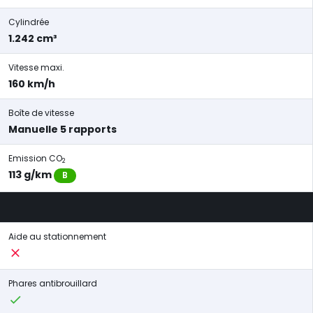
Cylindrée
1.242 cm³
Vitesse maxi.
160 km/h
Boîte de vitesse
Manuelle 5 rapports
Emission CO
2
113 g/km
B
Aide au stationnement
Phares antibrouillard