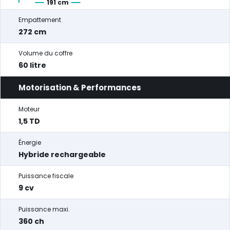
191 cm
Empattement
272 cm
Volume du coffre
60 litre
Motorisation & Performances
Moteur
1,5 TD
Énergie
Hybride rechargeable
Puissance fiscale
9 cv
Puissance maxi.
360 ch