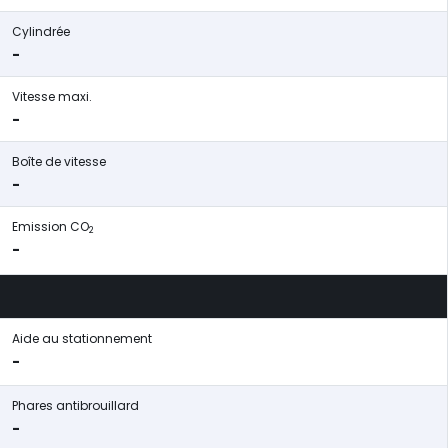
Cylindrée
-
Vitesse maxi.
-
Boîte de vitesse
-
Emission CO
2
-
Aide au stationnement
-
Phares antibrouillard
-