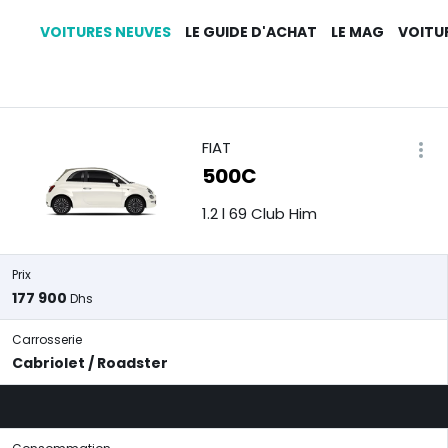
VOITURES NEUVES
LE GUIDE D'ACHAT
LE MAG
VOITU
FIAT
500C
1.2 l 69 Club Him
Prix
177 900
Dhs
Carrosserie
Cabriolet / Roadster