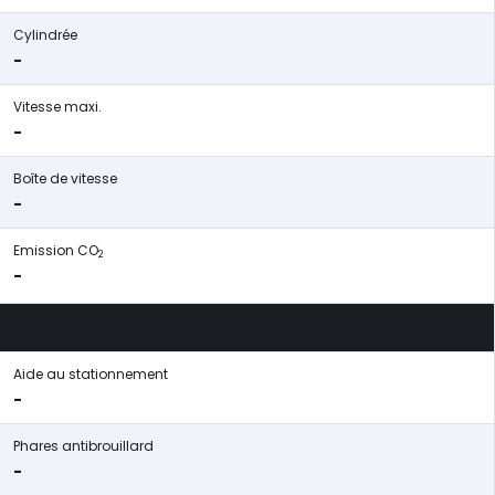
Cylindrée
-
Vitesse maxi.
-
Boîte de vitesse
-
Emission CO
2
-
Aide au stationnement
-
Phares antibrouillard
-