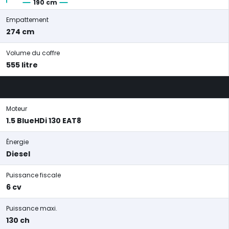
190 cm
Empattement
274 cm
Volume du coffre
555 litre
Moteur
1.5 BlueHDi 130 EAT8
Énergie
Diesel
Puissance fiscale
6 cv
Puissance maxi.
130 ch