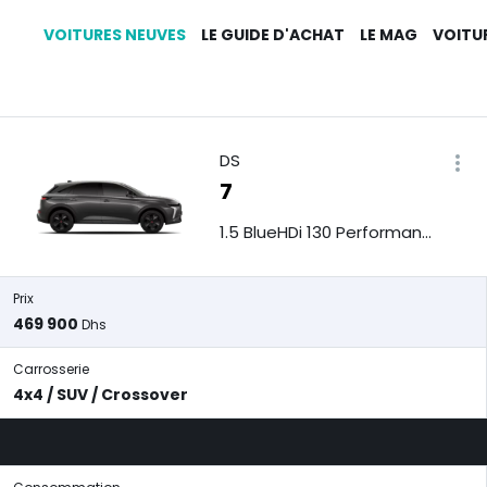
VOITURES NEUVES
LE GUIDE D'ACHAT
LE MAG
VOITU
DS
7
1.5 BlueHDi 130 Performance Line
Prix
469 900
Dhs
Carrosserie
4x4 / SUV / Crossover