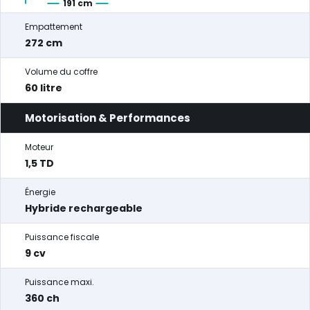
191 cm
Empattement
272 cm
Volume du coffre
60 litre
Motorisation & Performances
Moteur
1,5 TD
Énergie
Hybride rechargeable
Puissance fiscale
9 cv
Puissance maxi.
360 ch