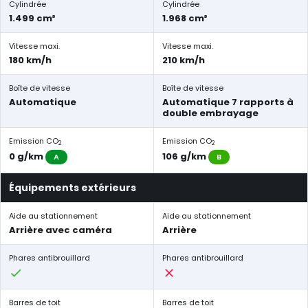
Cylindrée
Cylindrée
1.499 cm³
1.968 cm³
Vitesse maxi.
Vitesse maxi.
180 km/h
210 km/h
Boîte de vitesse
Boîte de vitesse
Automatique
Automatique 7 rapports à
double embrayage
Emission CO
Emission CO
2
2
0 g/km
106 g/km
A
B
Équipements extérieurs
Aide au stationnement
Aide au stationnement
Arrière avec caméra
Arrière
Phares antibrouillard
Phares antibrouillard
Barres de toit
Barres de toit