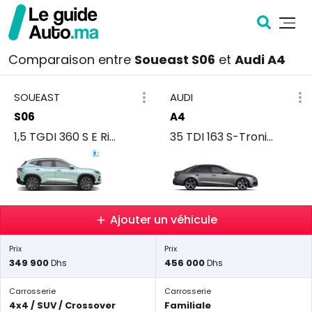
Comparaison entre
Soueast S06
et
Audi A4
SOUEAST
AUDI
S06
A4
1,5 TGDI 360 S E Rise
35 TDI 163 S-Tronic Premium
Ajouter un véhicule
Prix
Prix
349 900
456 000
Dhs
Dhs
Carrosserie
Carrosserie
4x4 / SUV / Crossover
Familiale