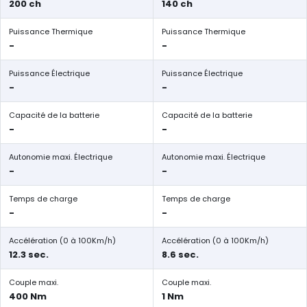
200 ch
140 ch
Puissance Thermique
Puissance Thermique
-
-
Puissance Électrique
Puissance Électrique
-
-
Capacité de la batterie
Capacité de la batterie
-
-
Autonomie maxi. Électrique
Autonomie maxi. Électrique
-
-
Temps de charge
Temps de charge
-
-
Accélération (0 à 100Km/h)
Accélération (0 à 100Km/h)
12.3 sec.
8.6 sec.
Couple maxi.
Couple maxi.
400 Nm
1 Nm