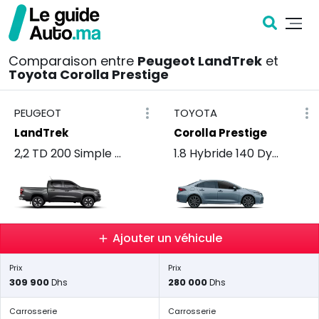
Comparaison entre
Peugeot LandTrek
et
Toyota Corolla Prestige
PEUGEOT
TOYOTA
LandTrek
Corolla Prestige
2,2 TD 200 Simple Cabine 4x2 Pro
1.8 Hybride 140 Dynamic+
Ajouter un véhicule
Prix
Prix
309 900
280 000
Dhs
Dhs
Carrosserie
Carrosserie