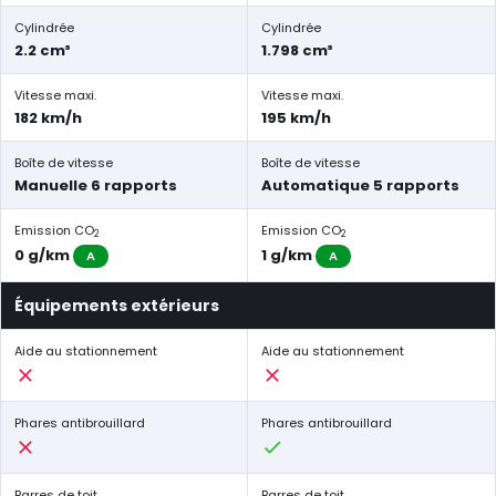
Cylindrée
Cylindrée
2.2 cm³
1.798 cm³
Vitesse maxi.
Vitesse maxi.
182 km/h
195 km/h
Boîte de vitesse
Boîte de vitesse
Manuelle 6 rapports
Automatique 5 rapports
Emission CO
Emission CO
2
2
0 g/km
1 g/km
A
A
Équipements extérieurs
Aide au stationnement
Aide au stationnement
Phares antibrouillard
Phares antibrouillard
Barres de toit
Barres de toit