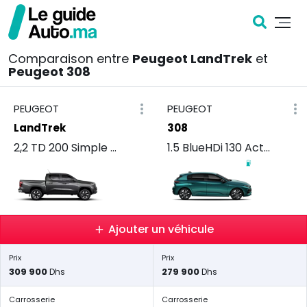
Comparaison entre
Peugeot LandTrek
et
Peugeot 308
PEUGEOT
PEUGEOT
LandTrek
308
2,2 TD 200 Simple Cabine 4x2 Pro
1.5 BlueHDi 130 Active
Ajouter un véhicule
Prix
Prix
309 900
279 900
Dhs
Dhs
Carrosserie
Carrosserie