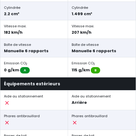
Cylindrée
Cylindrée
2.2 cm³
1.499 cm³
Vitesse maxi.
Vitesse maxi.
182 km/h
207 km/h
Boîte de vitesse
Boîte de vitesse
Manuelle 6 rapports
Manuelle 6 rapports
Emission CO
Emission CO
2
2
0 g/km
115 g/km
A
B
Équipements extérieurs
Aide au stationnement
Aide au stationnement
Arrière
Phares antibrouillard
Phares antibrouillard
Barres de toit
Barres de toit