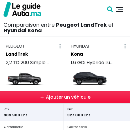
Comparaison entre
Peugeot LandTrek
et
Hyundai Kona
PEUGEOT
HYUNDAI
LandTrek
Kona
2,2 TD 200 Simple Cabine 4x2 Pro
1.6 GDi Hybride Luxe BVA
Ajouter un véhicule
Prix
Prix
309 900
327 000
Dhs
Dhs
Carrosserie
Carrosserie