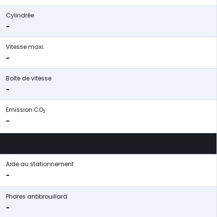
Cylindrée
-
Vitesse maxi.
-
Boîte de vitesse
-
Emission CO
2
-
Aide au stationnement
-
Phares antibrouillard
-