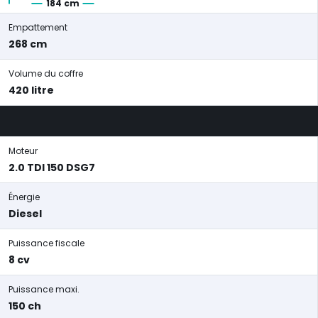
184 cm
Empattement
268 cm
Volume du coffre
420 litre
Moteur
2.0 TDI 150 DSG7
Énergie
Diesel
Puissance fiscale
8 cv
Puissance maxi.
150 ch