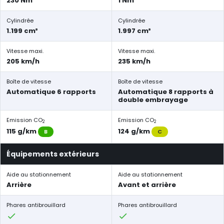
230 Nm
1 Nm
Cylindrée
Cylindrée
1.199 cm³
1.997 cm³
Vitesse maxi.
Vitesse maxi.
205 km/h
235 km/h
Boîte de vitesse
Boîte de vitesse
Automatique 6 rapports
Automatique 8 rapports à
double embrayage
Emission CO
Emission CO
2
2
115 g/km
124 g/km
B
C
Équipements extérieurs
Aide au stationnement
Aide au stationnement
Arrière
Avant et arrière
Phares antibrouillard
Phares antibrouillard