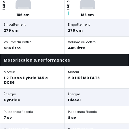
140 cm
148 cm
186 cm
186 cm
Empattement
Empattement
279 cm
279 cm
Volume du coffre
Volume du coffre
536 litre
485 litre
Motorisation & Performances
Moteur
Moteur
1.2 Turbo Hybrid 145 e-
2.0 HDi 180 EAT8
DCS6
Énergie
Énergie
Hybride
Diesel
Puissance fiscale
Puissance fiscale
7 cv
8 cv