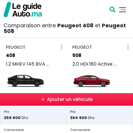
Comparaison entre
Peugeot 408
et
Peugeot
508
PEUGEOT
PEUGEOT
408
508
1.2 MHEV 145 BVA Allure
2.0 HDi 180 Active Pack
Ajouter un véhicule
Prix
Prix
359 900
364 900
Dhs
Dhs
Carrosserie
Carrosserie