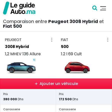
Comparaison entre
Peugeot 3008 Hybrid
et
Fiat 500
PEUGEOT
FIAT
3008 Hybrid
500
1,2 MHEV 136 Allure
1.2 l 69 Cult
Ajouter un véhicule
Prix
Prix
380 000
172 500
Dhs
Dhs
Carrosserie
Carrosserie