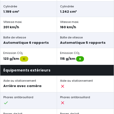
Cylindrée
Cylindrée
1.199 cm³
1.242 cm³
Vitesse maxi.
Vitesse maxi.
201 km/h
160 km/h
Boîte de vitesse
Boîte de vitesse
Automatique 6 rapports
Automatique 5 rapports
Emission CO
Emission CO
2
2
123 g/km
115 g/km
C
B
Équipements extérieurs
Aide au stationnement
Aide au stationnement
Arrière avec caméra
Phares antibrouillard
Phares antibrouillard
Barres de toit
Barres de toit