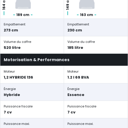
164 cm
149 cm
189 cm
163 cm
Empattement
Empattement
273 cm
230 cm
Volume du coffre
Volume du coffre
520 litre
185 litre
Motorisation & Performances
Moteur
Moteur
1,2 HYBRIDE 136
1.2 l 69 BVA
Énergie
Énergie
Hybride
Essence
Puissance fiscale
Puissance fiscale
7 cv
7 cv
Puissance maxi.
Puissance maxi.