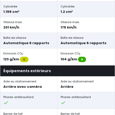
Cylindrée
Cylindrée
1.199 cm³
1.2 cm³
Vitesse maxi.
Vitesse maxi.
201 km/h
175 km/h
Boîte de vitesse
Boîte de vitesse
Automatique 6 rapports
Automatique 6 rapports
Emission CO
Emission CO
2
2
123 g/km
104 g/km
C
B
Équipements extérieurs
Aide au stationnement
Aide au stationnement
Arrière avec caméra
Arrière
Phares antibrouillard
Phares antibrouillard
Barres de toit
Barres de toit