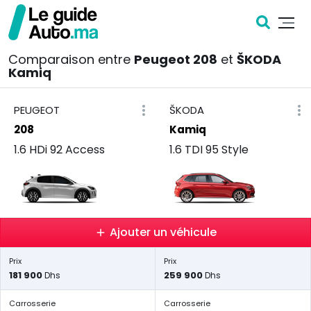
Comparaison entre
Peugeot 208
et
ŠKODA
Kamiq
PEUGEOT
ŠKODA
208
Kamiq
1.6 HDi 92 Access
1.6 TDI 95 Style
Ajouter un véhicule
Prix
Prix
181 900
259 900
Dhs
Dhs
Carrosserie
Carrosserie