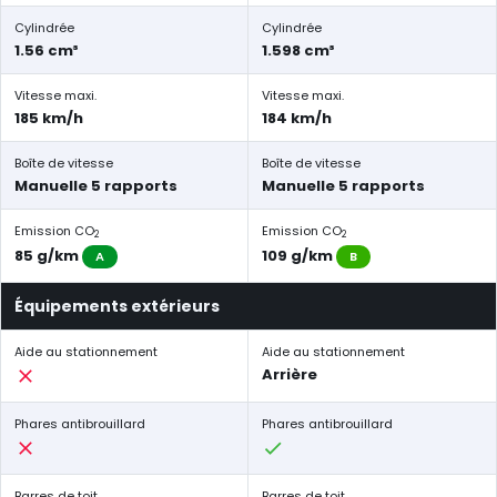
Cylindrée
Cylindrée
1.56 cm³
1.598 cm³
Vitesse maxi.
Vitesse maxi.
185 km/h
184 km/h
Boîte de vitesse
Boîte de vitesse
Manuelle 5 rapports
Manuelle 5 rapports
Emission CO
Emission CO
2
2
85 g/km
109 g/km
A
B
Équipements extérieurs
Aide au stationnement
Aide au stationnement
Arrière
Phares antibrouillard
Phares antibrouillard
Barres de toit
Barres de toit