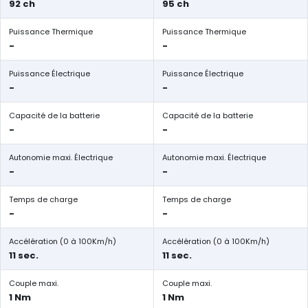
92 ch
95 ch
Puissance Thermique
Puissance Thermique
-
-
Puissance Électrique
Puissance Électrique
-
-
Capacité de la batterie
Capacité de la batterie
-
-
Autonomie maxi. Électrique
Autonomie maxi. Électrique
-
-
Temps de charge
Temps de charge
-
-
Accélération (0 à 100Km/h)
Accélération (0 à 100Km/h)
11 sec.
11 sec.
Couple maxi.
Couple maxi.
1 Nm
1 Nm