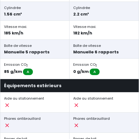
Cylindrée
Cylindrée
1.56 cm³
2.2 cm³
Vitesse maxi.
Vitesse maxi.
185 km/h
182 km/h
Boîte de vitesse
Boîte de vitesse
Manuelle 5 rapports
Manuelle 6 rapports
Emission CO
Emission CO
2
2
85 g/km
0 g/km
A
A
Équipements extérieurs
Aide au stationnement
Aide au stationnement
Phares antibrouillard
Phares antibrouillard
Barres de toit
Barres de toit