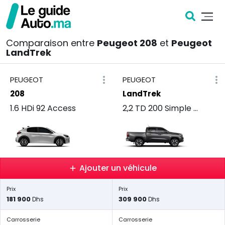
Comparaison entre
Peugeot 208
et
Peugeot
LandTrek
PEUGEOT
PEUGEOT
208
LandTrek
1.6 HDi 92 Access
2,2 TD 200 Simple Cabine 4x2 Pro
Ajouter un véhicule
Prix
Prix
181 900
309 900
Dhs
Dhs
Carrosserie
Carrosserie