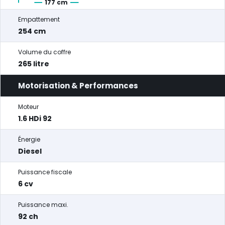
177 cm
Empattement
254 cm
Volume du coffre
265 litre
Motorisation & Performances
Moteur
1.6 HDi 92
Énergie
Diesel
Puissance fiscale
6 cv
Puissance maxi.
92 ch