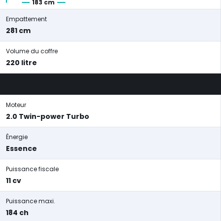
183 cm
Empattement
281 cm
Volume du coffre
220 litre
Moteur
2.0 Twin-power Turbo
Énergie
Essence
Puissance fiscale
11 cv
Puissance maxi.
184 ch