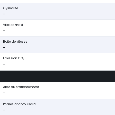
Cylindrée
-
Vitesse maxi.
-
Boîte de vitesse
-
Emission CO
2
-
Aide au stationnement
-
Phares antibrouillard
-