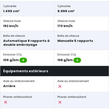
Cylindrée
Cylindrée
1.499 cm³
9.999 cm³
Vitesse maxi.
Vitesse maxi.
192 km/h
170 km/h
Boîte de vitesse
Boîte de vitesse
Automatique 8 rapports à
Manuelle 5 rapports
double embrayage
Emission CO
Emission CO
2
2
109 g/km
108 g/km
B
B
Équipements extérieurs
Aide au stationnement
Aide au stationnement
Arrière
Phares antibrouillard
Phares antibrouillard