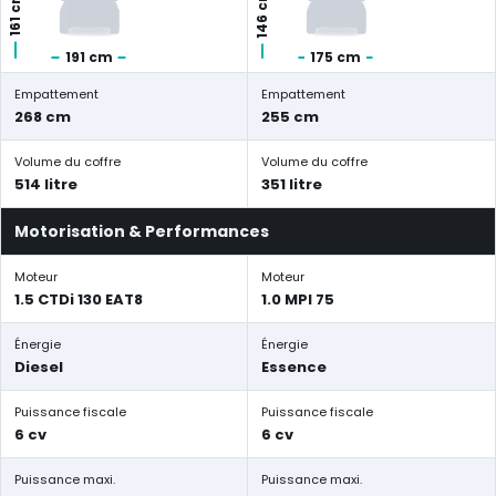
146 cm
161 cm
191 cm
175 cm
Empattement
Empattement
268 cm
255 cm
Volume du coffre
Volume du coffre
514 litre
351 litre
Motorisation & Performances
Moteur
Moteur
1.5 CTDi 130 EAT8
1.0 MPI 75
Énergie
Énergie
Diesel
Essence
Puissance fiscale
Puissance fiscale
6 cv
6 cv
Puissance maxi.
Puissance maxi.