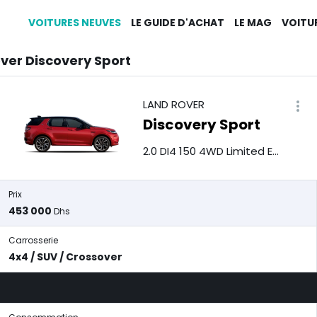
VOITURES NEUVES
LE GUIDE D'ACHAT
LE MAG
VOITU
ver Discovery Sport
LAND ROVER
Discovery Sport
2.0 DI4 150 4WD Limited Edition
Prix
453 000
Dhs
Carrosserie
4x4 / SUV / Crossover