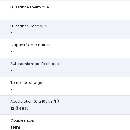
Puissance Thermique
-
Puissance Électrique
-
Capacité de la batterie
-
Autonomie maxi. Électrique
-
Temps de charge
-
Accélération (0 à 100Km/h)
12.3 sec.
Couple maxi.
1 Nm