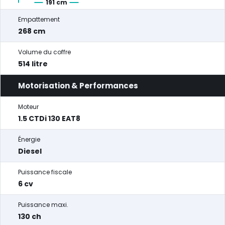
191 cm
Empattement
268 cm
Volume du coffre
514 litre
Motorisation & Performances
Moteur
1.5 CTDi 130 EAT8
Énergie
Diesel
Puissance fiscale
6 cv
Puissance maxi.
130 ch