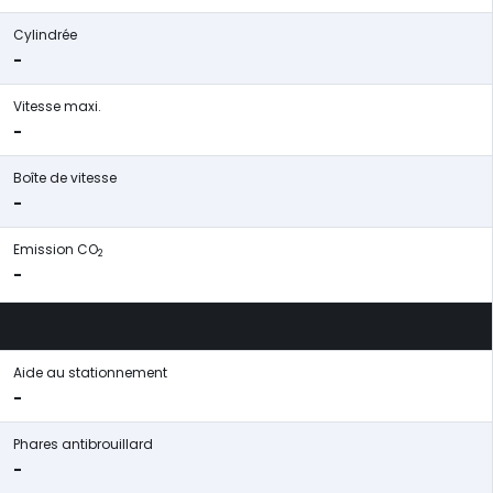
Cylindrée
-
Vitesse maxi.
-
Boîte de vitesse
-
Emission CO
2
-
Aide au stationnement
-
Phares antibrouillard
-