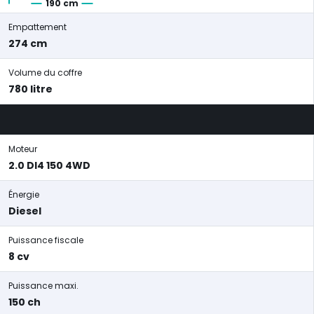
190 cm
Empattement
274 cm
Volume du coffre
780 litre
Moteur
2.0 DI4 150 4WD
Énergie
Diesel
Puissance fiscale
8 cv
Puissance maxi.
150 ch