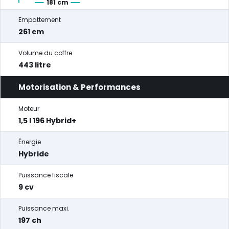
181 cm
Empattement
261 cm
Volume du coffre
443 litre
Motorisation & Performances
Moteur
1,5 l 196 Hybrid+
Énergie
Hybride
Puissance fiscale
9 cv
Puissance maxi.
197 ch