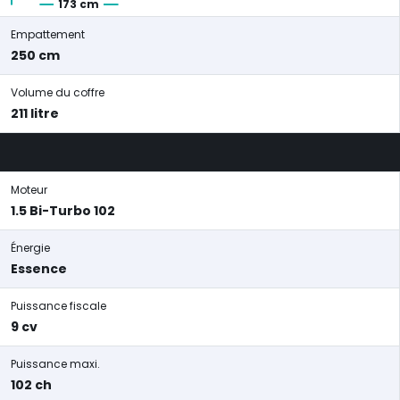
173 cm
Empattement
250 cm
Volume du coffre
211 litre
Moteur
1.5 Bi-Turbo 102
Énergie
Essence
Puissance fiscale
9 cv
Puissance maxi.
102 ch