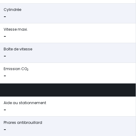
Cylindrée
-
Vitesse maxi.
-
Boîte de vitesse
-
Emission CO
2
-
Aide au stationnement
-
Phares antibrouillard
-