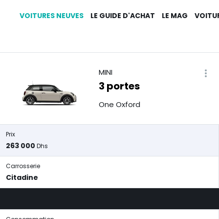
VOITURES NEUVES
LE GUIDE D'ACHAT
LE MAG
VOITU
MINI
3 portes
One Oxford
Prix
263 000
Dhs
Carrosserie
Citadine