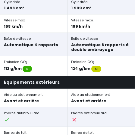
Cylindrée
Cylindrée
1.498 cm³
1.999 cm³
Vitesse maxi.
Vitesse maxi.
168 km/h
199 km/h
Boîte de vitesse
Boîte de vitesse
Automatique 4 rapports
Automatique 8 rapports à
double embrayage
Emission CO
Emission CO
2
2
113 g/km
124 g/km
B
C
Équipements extérieurs
Aide au stationnement
Aide au stationnement
Avant et arrière
Avant et arrière
Phares antibrouillard
Phares antibrouillard
Barres de toit
Barres de toit