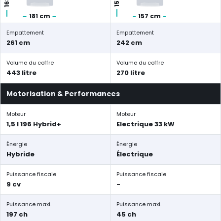
181 cm
157 cm
Empattement
Empattement
261 cm
242 cm
Volume du coffre
Volume du coffre
443 litre
270 litre
Motorisation & Performances
Moteur
Moteur
1,5 l 196 Hybrid+
Electrique 33 kW
Énergie
Énergie
Hybride
Électrique
Puissance fiscale
Puissance fiscale
9 cv
-
Puissance maxi.
Puissance maxi.
197 ch
45 ch