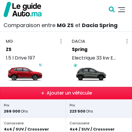
Comparaison entre
MG ZS
et
Dacia Spring
MG
DACIA
ZS
Spring
1.5 l Drive 197
Electrique 33 kw Essential
Ajouter un véhicule
Prix
Prix
269 000
223 500
Dhs
Dhs
Carrosserie
Carrosserie
4x4 / SUV / Crossover
4x4 / SUV / Crossover