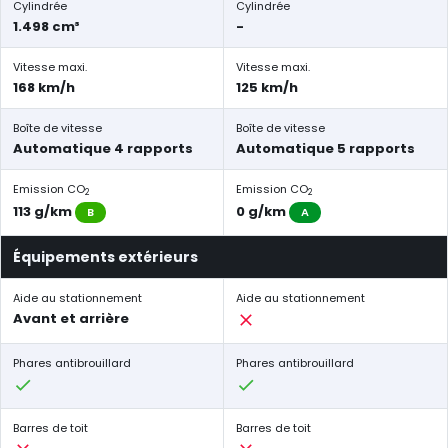
Cylindrée
Cylindrée
1.498 cm³
-
Vitesse maxi.
Vitesse maxi.
168 km/h
125 km/h
Boîte de vitesse
Boîte de vitesse
Automatique 4 rapports
Automatique 5 rapports
Emission CO
Emission CO
2
2
113 g/km
0 g/km
B
A
Équipements extérieurs
Aide au stationnement
Aide au stationnement
Avant et arrière
Phares antibrouillard
Phares antibrouillard
Barres de toit
Barres de toit