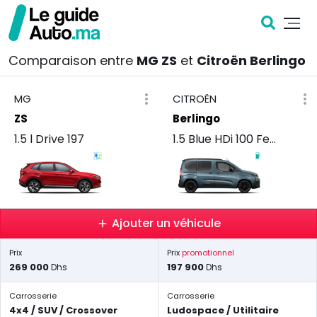
Comparaison entre
MG ZS
et
Citroën Berlingo
MG
CITROËN
ZS
Berlingo
1.5 l Drive 197
1.5 Blue HDi 100 Feel
Ajouter un véhicule
Prix
Prix
promotionnel
269 000
197 900
Dhs
Dhs
Carrosserie
Carrosserie
4x4 / SUV / Crossover
Ludospace / Utilitaire