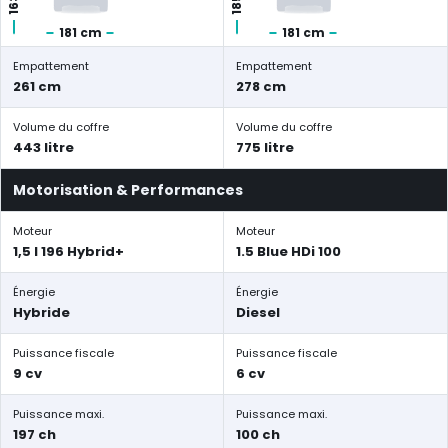
181 cm
181 cm
Empattement
Empattement
261 cm
278 cm
Volume du coffre
Volume du coffre
443 litre
775 litre
Motorisation & Performances
Moteur
Moteur
1,5 l 196 Hybrid+
1.5 Blue HDi 100
Énergie
Énergie
Hybride
Diesel
Puissance fiscale
Puissance fiscale
9 cv
6 cv
Puissance maxi.
Puissance maxi.
197 ch
100 ch