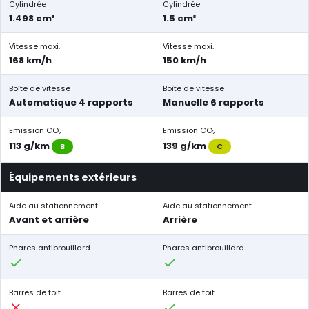
Cylindrée
Cylindrée
1.498 cm³
1.5 cm³
Vitesse maxi.
Vitesse maxi.
168 km/h
150 km/h
Boîte de vitesse
Boîte de vitesse
Automatique 4 rapports
Manuelle 6 rapports
Emission CO
Emission CO
2
2
113 g/km
139 g/km
B
C
Équipements extérieurs
Aide au stationnement
Aide au stationnement
Avant et arrière
Arrière
Phares antibrouillard
Phares antibrouillard
Barres de toit
Barres de toit