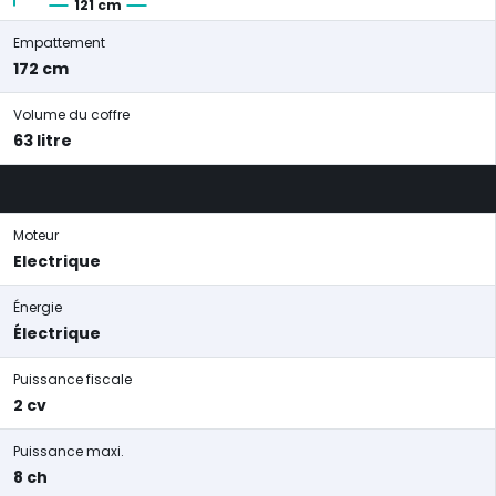
121 cm
Empattement
172 cm
Volume du coffre
63 litre
Moteur
Electrique
Énergie
Électrique
Puissance fiscale
2 cv
Puissance maxi.
8 ch