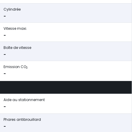
Cylindrée
-
Vitesse maxi.
-
Boîte de vitesse
-
Emission CO
2
-
Aide au stationnement
-
Phares antibrouillard
-