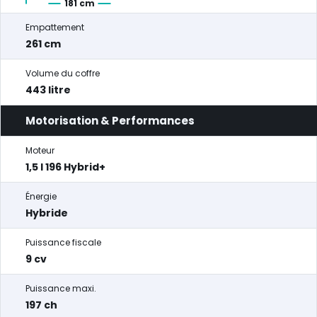
181 cm
Empattement
261 cm
Volume du coffre
443 litre
Motorisation & Performances
Moteur
1,5 l 196 Hybrid+
Énergie
Hybride
Puissance fiscale
9 cv
Puissance maxi.
197 ch