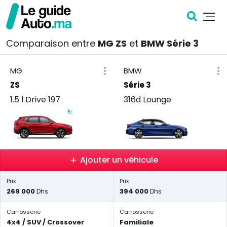
Comparaison entre
MG ZS
et
BMW Série 3
MG
BMW
ZS
Série 3
1.5 l Drive 197
316d Lounge
Ajouter un véhicule
Prix
Prix
269 000
394 000
Dhs
Dhs
Carrosserie
Carrosserie
4x4 / SUV / Crossover
Familiale