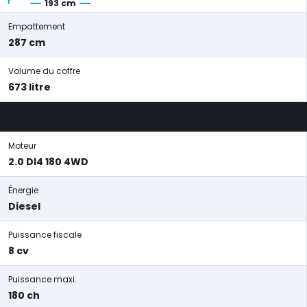
193 cm
Empattement
287 cm
Volume du coffre
673 litre
Moteur
2.0 DI4 180 4WD
Énergie
Diesel
Puissance fiscale
8 cv
Puissance maxi.
180 ch