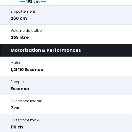
182 cm
Empattement
260 cm
Volume du coffre
259 litre
Motorisation & Performances
Moteur
1,2l 110 Essence
Énergie
Essence
Puissance fiscale
7 cv
Puissance maxi.
110 ch