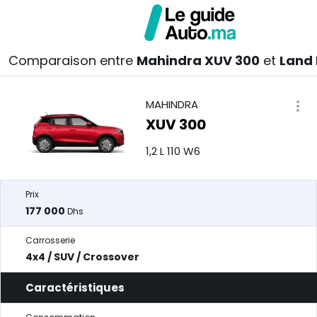
Comparaison entre
Mahindra XUV 300
et
Land 
MAHINDRA
XUV 300
1,2 L 110 W6
Prix
177 000
Dhs
Carrosserie
4x4 / SUV / Crossover
Caractéristiques