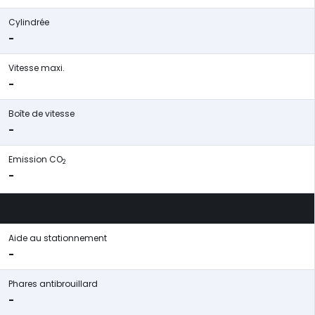
Cylindrée
-
Vitesse maxi.
-
Boîte de vitesse
-
Emission CO
2
-
Aide au stationnement
-
Phares antibrouillard
-