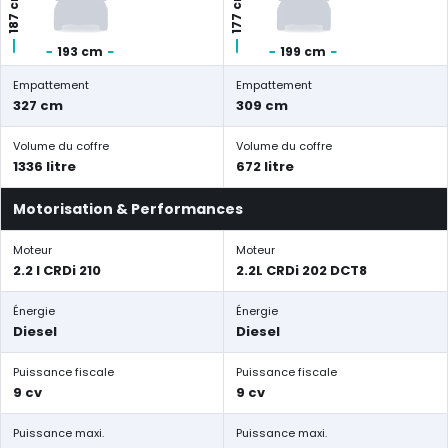
187 cm
177 cm
193 cm
199 cm
Empattement
Empattement
327 cm
309 cm
Volume du coffre
Volume du coffre
1336 litre
672 litre
Motorisation & Performances
Moteur
Moteur
2.2 l CRDi 210
2.2L CRDi 202 DCT8
Énergie
Énergie
Diesel
Diesel
Puissance fiscale
Puissance fiscale
9 cv
9 cv
Puissance maxi.
Puissance maxi.