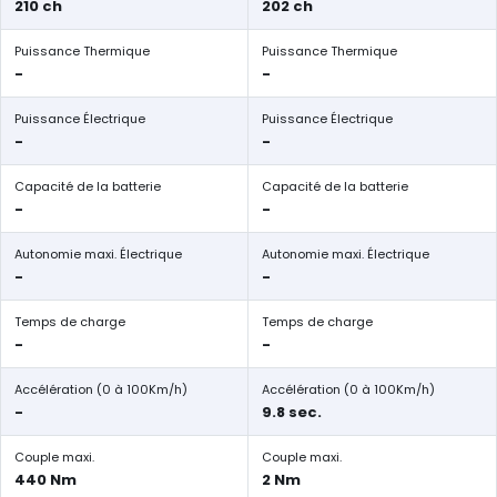
210 ch
202 ch
Puissance Thermique
Puissance Thermique
-
-
Puissance Électrique
Puissance Électrique
-
-
Capacité de la batterie
Capacité de la batterie
-
-
Autonomie maxi. Électrique
Autonomie maxi. Électrique
-
-
Temps de charge
Temps de charge
-
-
Accélération (0 à 100Km/h)
Accélération (0 à 100Km/h)
-
9.8 sec.
Couple maxi.
Couple maxi.
440 Nm
2 Nm