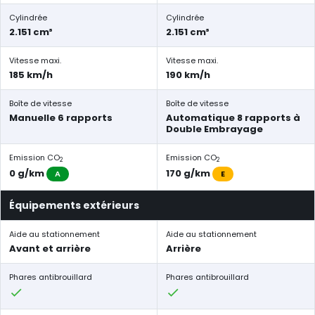
Cylindrée
Cylindrée
2.151 cm³
2.151 cm³
Vitesse maxi.
Vitesse maxi.
185 km/h
190 km/h
Boîte de vitesse
Boîte de vitesse
Manuelle 6 rapports
Automatique 8 rapports à
Double Embrayage
Emission CO
Emission CO
2
2
0 g/km
170 g/km
A
E
Équipements extérieurs
Aide au stationnement
Aide au stationnement
Avant et arrière
Arrière
Phares antibrouillard
Phares antibrouillard