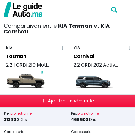
Comparaison entre
KIA Tasman
et
KIA
Carnival
KIA
KIA
Tasman
Carnival
2.2 l CRDi 210 Motion+ Simple Cabine
2.2 CRDi 202 Active+ BVA
Ajouter un véhicule
Prix
promotionnel
Prix
promotionnel
313 800
468 500
Dhs
Dhs
Carrosserie
Carrosserie