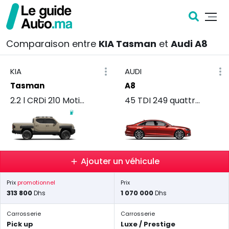
Comparaison entre
KIA Tasman
et
Audi A8
KIA
AUDI
Tasman
A8
2.2 l CRDi 210 Motion+ Simple Cabine
45 TDI 249 quattro Prestige
Ajouter un véhicule
Prix
promotionnel
Prix
313 800
1 070 000
Dhs
Dhs
Carrosserie
Carrosserie
Pick up
Luxe / Prestige