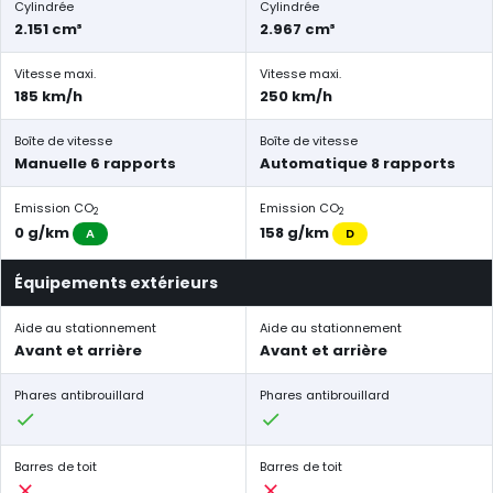
Cylindrée
Cylindrée
2.151 cm³
2.967 cm³
Vitesse maxi.
Vitesse maxi.
185 km/h
250 km/h
Boîte de vitesse
Boîte de vitesse
Manuelle 6 rapports
Automatique 8 rapports
Emission CO
Emission CO
2
2
0 g/km
158 g/km
A
D
Équipements extérieurs
Aide au stationnement
Aide au stationnement
Avant et arrière
Avant et arrière
Phares antibrouillard
Phares antibrouillard
Barres de toit
Barres de toit