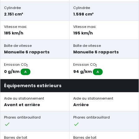
Cylindrée
Cylindrée
2.151 cm³
1.598 cm³
Vitesse maxi.
Vitesse maxi.
185 km/h
195 km/h
Boîte de vitesse
Boîte de vitesse
Manuelle 6 rapports
Manuelle 6 rapports
Emission CO
Emission CO
2
2
0 g/km
94 g/km
A
A
Équipements extérieurs
Aide au stationnement
Aide au stationnement
Avant et arrière
Arrière
Phares antibrouillard
Phares antibrouillard
Barres de toit
Barres de toit