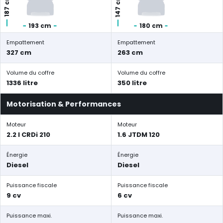
147 cm
187 cm
193 cm
180 cm
Empattement
Empattement
327 cm
263 cm
Volume du coffre
Volume du coffre
1336 litre
350 litre
Motorisation & Performances
Moteur
Moteur
2.2 l CRDi 210
1.6 JTDM 120
Énergie
Énergie
Diesel
Diesel
Puissance fiscale
Puissance fiscale
9 cv
6 cv
Puissance maxi.
Puissance maxi.