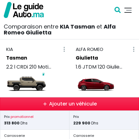
Comparaison entre
KIA Tasman
et
Alfa
Romeo Giulietta
KIA
ALFA ROMEO
Tasman
Giulietta
2.2 l CRDi 210 Motion+ Simple Cabine
1.6 JTDM 120 Giulietta
Ajouter un véhicule
Prix
promotionnel
Prix
313 800
229 900
Dhs
Dhs
Carrosserie
Carrosserie