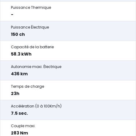
Puissance Thermique
-
Puissance Électrique
150 ch
Capacité de la batterie
58.3 kWh
Autonomie maxi. Électrique
436 km
Temps de charge
23h
Accélération (0 à 100Km/h)
7.5 sec.
Couple maxi.
283 Nm