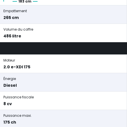
183 cm
Empattement
265 cm
Volume du coffre
486 litre
Moteur
2.0 e-XDI 175
Énergie
Diesel
Puissance fiscale
8 cv
Puissance maxi.
175 ch