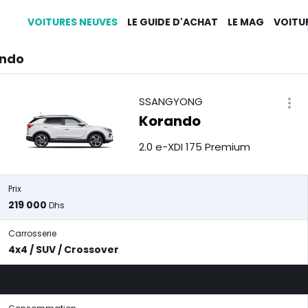
VOITURES NEUVES
LE GUIDE D'ACHAT
LE MAG
VOITU
ando
SSANGYONG
Korando
2.0 e-XDI 175 Premium
Prix
219 000
Dhs
Carrosserie
4x4 / SUV / Crossover