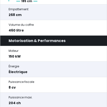
185 cm
Empattement
268 cm
Volume du coffre
460 litre
Motorisation & Performances
Moteur
150 kW
Énergie
Électrique
Puissance fiscale
8 cv
Puissance maxi.
204 ch