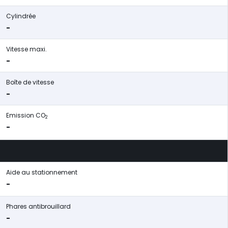
Cylindrée
-
Vitesse maxi.
-
Boîte de vitesse
-
Emission CO
2
-
Aide au stationnement
-
Phares antibrouillard
-