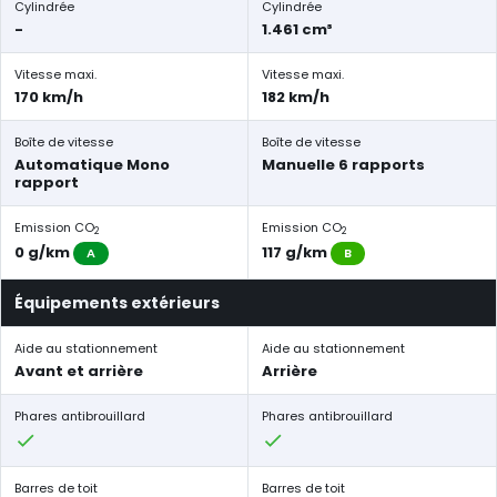
Cylindrée
Cylindrée
-
1.461 cm³
Vitesse maxi.
Vitesse maxi.
170 km/h
182 km/h
Boîte de vitesse
Boîte de vitesse
Automatique Mono
Manuelle 6 rapports
rapport
Emission CO
Emission CO
2
2
0 g/km
117 g/km
A
B
Équipements extérieurs
Aide au stationnement
Aide au stationnement
Avant et arrière
Arrière
Phares antibrouillard
Phares antibrouillard
Barres de toit
Barres de toit