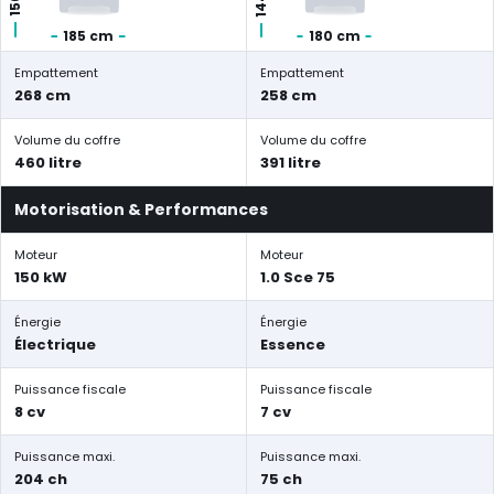
185 cm
180 cm
Empattement
Empattement
268 cm
258 cm
Volume du coffre
Volume du coffre
460 litre
391 litre
Motorisation & Performances
Moteur
Moteur
150 kW
1.0 Sce 75
Énergie
Énergie
Électrique
Essence
Puissance fiscale
Puissance fiscale
8 cv
7 cv
Puissance maxi.
Puissance maxi.
204 ch
75 ch