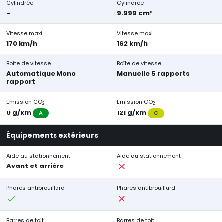
Cylindrée
Cylindrée
-
9.999 cm³
Vitesse maxi.
Vitesse maxi.
170 km/h
162 km/h
Boîte de vitesse
Boîte de vitesse
Automatique Mono
Manuelle 5 rapports
rapport
Emission CO
Emission CO
2
2
0 g/km
121 g/km
A
C
Équipements extérieurs
Aide au stationnement
Aide au stationnement
Avant et arrière
Phares antibrouillard
Phares antibrouillard
Barres de toit
Barres de toit