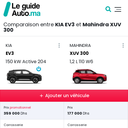
Comparaison entre
KIA EV3
et
Mahindra XUV
300
KIA
MAHINDRA
EV3
XUV 300
150 kW Active 204
1,2 L 110 W6
Ajouter un véhicule
Prix
promotionnel
Prix
359 000
177 000
Dhs
Dhs
Carrosserie
Carrosserie