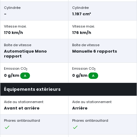
Cylindrée
Cylindrée
-
1.197 cm³
Vitesse maxi.
Vitesse maxi.
170 km/h
176 km/h
Boîte de vitesse
Boîte de vitesse
Automatique Mono
Manuelle 6 rapports
rapport
Emission CO
Emission CO
2
2
0 g/km
0 g/km
A
A
Équipements extérieurs
Aide au stationnement
Aide au stationnement
Avant et arrière
Arrière
Phares antibrouillard
Phares antibrouillard