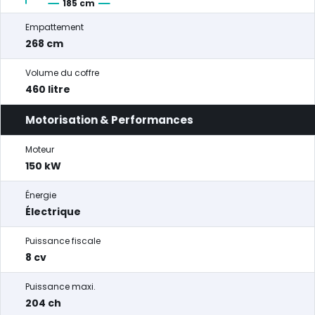
185 cm
Empattement
268 cm
Volume du coffre
460 litre
Motorisation & Performances
Moteur
150 kW
Énergie
Électrique
Puissance fiscale
8 cv
Puissance maxi.
204 ch