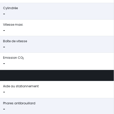
Cylindrée
-
Vitesse maxi.
-
Boîte de vitesse
-
Emission CO
2
-
Aide au stationnement
-
Phares antibrouillard
-