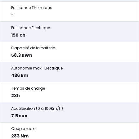
Puissance Thermique
-
Puissance Électrique
150 ch
Capacité de la batterie
58.3 kWh
Autonomie maxi. Électrique
436 km
Temps de charge
23h
Accélération (0 à 100Km/h)
7.5 sec.
Couple maxi.
283 Nm