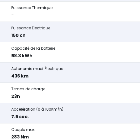
Puissance Thermique
-
Puissance Électrique
150 ch
Capacité de la batterie
58.3 kWh
Autonomie maxi. Électrique
436 km
Temps de charge
23h
Accélération (0 à 100Km/h)
7.5 sec.
Couple maxi.
283 Nm