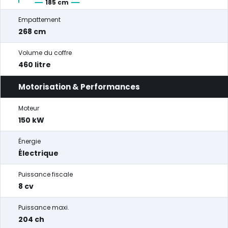
185 cm
Empattement
268 cm
Volume du coffre
460 litre
Motorisation & Performances
Moteur
150 kW
Énergie
Électrique
Puissance fiscale
8 cv
Puissance maxi.
204 ch