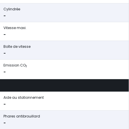
Cylindrée
-
Vitesse maxi.
-
Boîte de vitesse
-
Emission CO
2
-
Aide au stationnement
-
Phares antibrouillard
-