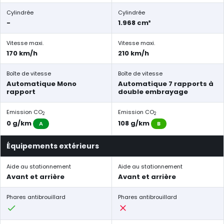
Cylindrée
Cylindrée
-
1.968 cm³
Vitesse maxi.
Vitesse maxi.
170 km/h
210 km/h
Boîte de vitesse
Boîte de vitesse
Automatique Mono
Automatique 7 rapports à
rapport
double embrayage
Emission CO
Emission CO
2
2
0 g/km
108 g/km
A
B
Équipements extérieurs
Aide au stationnement
Aide au stationnement
Avant et arrière
Avant et arrière
Phares antibrouillard
Phares antibrouillard