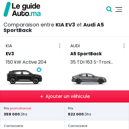
Comparaison entre
KIA EV3
et
Audi A5
SportBack
KIA
AUDI
EV3
A5 SportBack
150 kW Active 204
35 TDI 163 S-Tronic Dynamic
Ajouter un véhicule
Prix
promotionnel
Prix
359 000
522 000
Dhs
Dhs
Carrosserie
Carrosserie