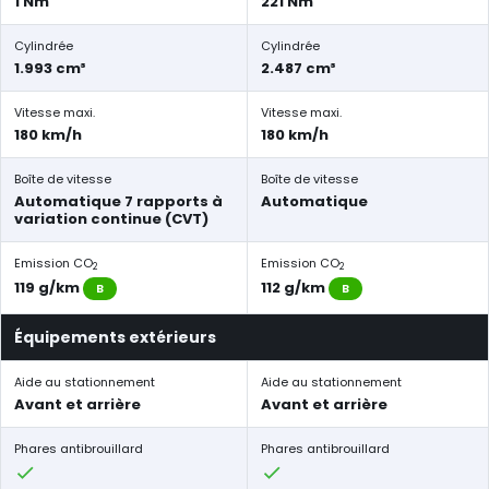
1 Nm
221 Nm
Cylindrée
Cylindrée
1.993 cm³
2.487 cm³
Vitesse maxi.
Vitesse maxi.
180 km/h
180 km/h
Boîte de vitesse
Boîte de vitesse
Automatique 7 rapports à
Automatique
variation continue (CVT)
Emission CO
Emission CO
2
2
119 g/km
112 g/km
B
B
Équipements extérieurs
Aide au stationnement
Aide au stationnement
Avant et arrière
Avant et arrière
Phares antibrouillard
Phares antibrouillard