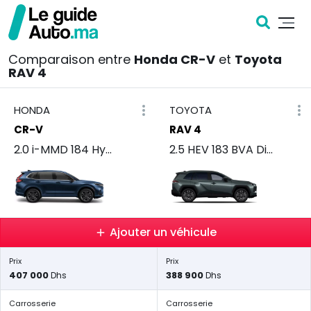
Comparaison entre
Honda CR-V
et
Toyota
RAV 4
HONDA
TOYOTA
CR-V
RAV 4
2.0 i-MMD 184 Hybride AT Elegance
2.5 HEV 183 BVA Distinctive +
Ajouter un véhicule
Prix
Prix
407 000
388 900
Dhs
Dhs
Carrosserie
Carrosserie