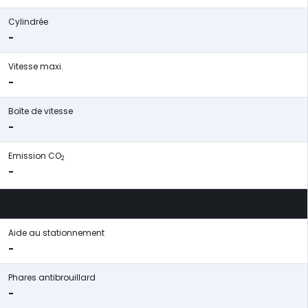
Cylindrée
-
Vitesse maxi.
-
Boîte de vitesse
-
Emission CO
2
-
Aide au stationnement
-
Phares antibrouillard
-