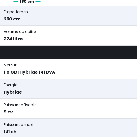
180 cm
Empattement
260 cm
Volume du coffre
374 litre
Moteur
1.0 GDI Hybride 141 BVA
Énergie
Hybride
Puissance fiscale
9 cv
Puissance maxi.
141 ch