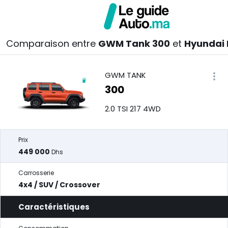
Comparaison entre
GWM Tank 300
et
Hyundai
GWM TANK
300
2.0 TSI 217 4WD
Prix
449 000
Dhs
Carrosserie
4x4 / SUV / Crossover
Caractéristiques