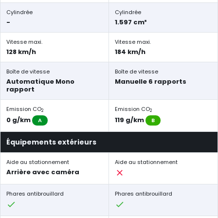
Cylindrée
Cylindrée
-
1.597 cm³
Vitesse maxi.
Vitesse maxi.
128 km/h
184 km/h
Boîte de vitesse
Boîte de vitesse
Automatique Mono
Manuelle 6 rapports
rapport
Emission CO
Emission CO
2
2
0 g/km
119 g/km
A
B
Équipements extérieurs
Aide au stationnement
Aide au stationnement
Arrière avec caméra
Phares antibrouillard
Phares antibrouillard