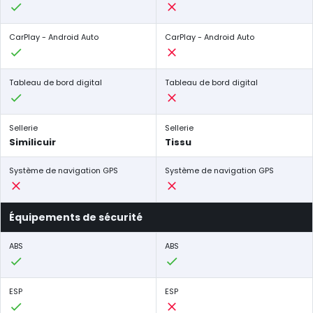
CarPlay - Android Auto
CarPlay - Android Auto
Tableau de bord digital
Tableau de bord digital
Sellerie
Sellerie
Similicuir
Tissu
Système de navigation GPS
Système de navigation GPS
Équipements de sécurité
ABS
ABS
ESP
ESP