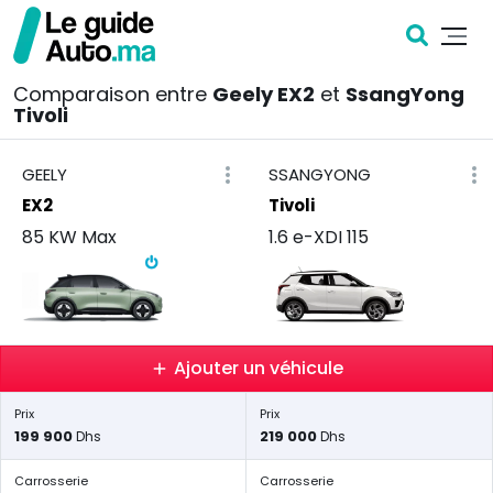
Comparaison entre
Geely EX2
et
SsangYong
Tivoli
GEELY
SSANGYONG
EX2
Tivoli
85 KW Max
1.6 e-XDI 115
Ajouter un véhicule
Prix
Prix
199 900
219 000
Dhs
Dhs
Carrosserie
Carrosserie