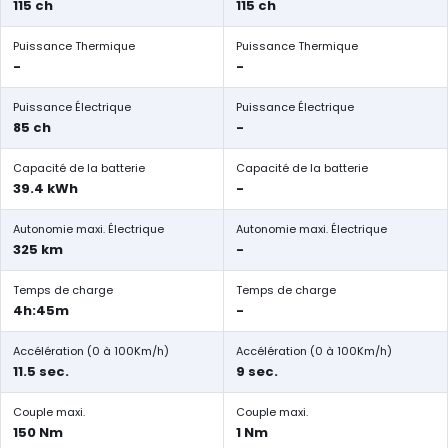
115 ch
115 ch
Puissance Thermique
Puissance Thermique
-
-
Puissance Électrique
Puissance Électrique
85 ch
-
Capacité de la batterie
Capacité de la batterie
39.4 kWh
-
Autonomie maxi. Électrique
Autonomie maxi. Électrique
325 km
-
Temps de charge
Temps de charge
4h:45m
-
Accélération (0 à 100Km/h)
Accélération (0 à 100Km/h)
11.5 sec.
9 sec.
Couple maxi.
Couple maxi.
150 Nm
1 Nm