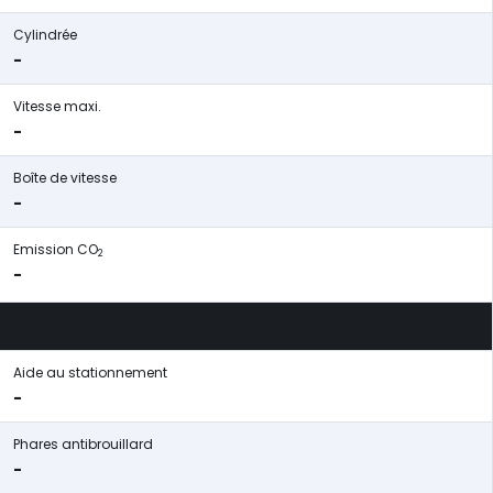
Cylindrée
-
Vitesse maxi.
-
Boîte de vitesse
-
Emission CO
2
-
Aide au stationnement
-
Phares antibrouillard
-