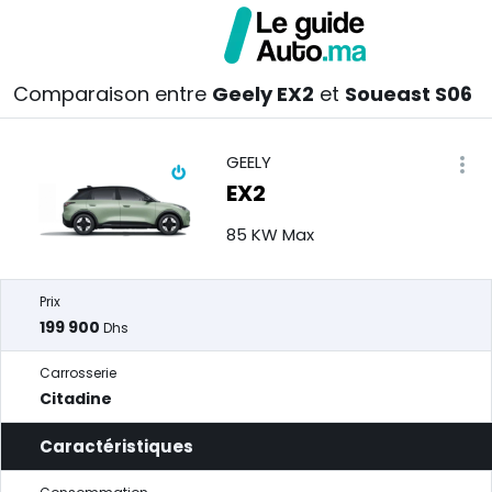
Comparaison entre
Geely EX2
et
Soueast S06
GEELY
EX2
85 KW Max
Prix
199 900
Dhs
Carrosserie
Citadine
Caractéristiques