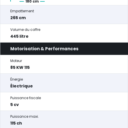
180 cm
Empattement
265 cm
Volume du coffre
445 litre
Motorisation & Performances
Moteur
85 KW 115
Énergie
Électrique
Puissance fiscale
5 cv
Puissance maxi.
115 ch