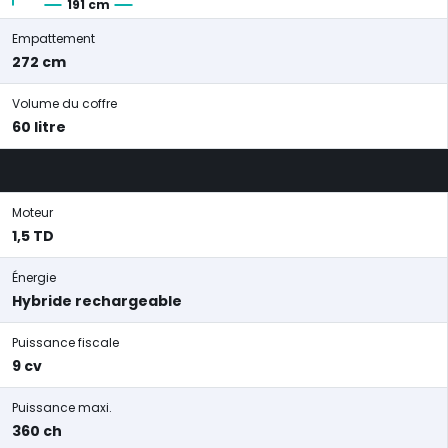
191 cm
Empattement
272 cm
Volume du coffre
60 litre
Moteur
1,5 TD
Énergie
Hybride rechargeable
Puissance fiscale
9 cv
Puissance maxi.
360 ch