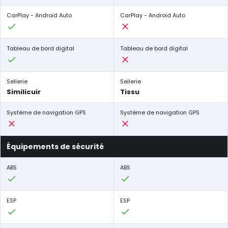
CarPlay - Android Auto
CarPlay - Android Auto
Tableau de bord digital
Tableau de bord digital
Sellerie
Sellerie
Similicuir
Tissu
Système de navigation GPS
Système de navigation GPS
Équipements de sécurité
ABS
ABS
ESP
ESP