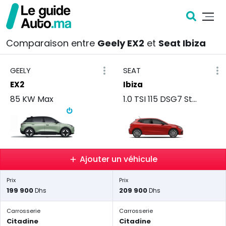
Comparaison entre
Geely EX2
et
Seat Ibiza
GEELY
SEAT
EX2
Ibiza
85 KW Max
1.0 TSI 115 DSG7 Style
Ajouter un véhicule
Prix
Prix
199 900
209 900
Dhs
Dhs
Carrosserie
Carrosserie
Citadine
Citadine