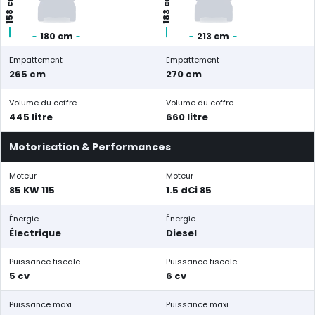
158 cm
183 cm
180 cm
213 cm
Empattement
Empattement
265 cm
270 cm
Volume du coffre
Volume du coffre
445 litre
660 litre
Motorisation & Performances
Moteur
Moteur
85 KW 115
1.5 dCi 85
Énergie
Énergie
Électrique
Diesel
Puissance fiscale
Puissance fiscale
5 cv
6 cv
Puissance maxi.
Puissance maxi.