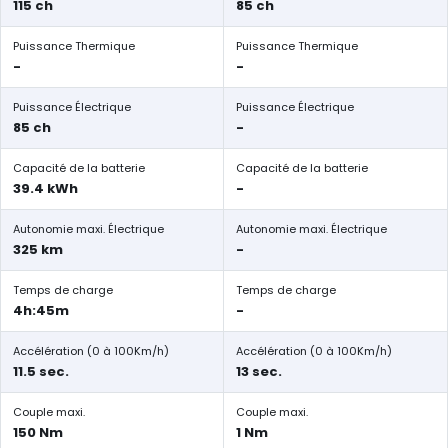
115 ch
85 ch
Puissance Thermique
Puissance Thermique
-
-
Puissance Électrique
Puissance Électrique
85 ch
-
Capacité de la batterie
Capacité de la batterie
39.4 kWh
-
Autonomie maxi. Électrique
Autonomie maxi. Électrique
325 km
-
Temps de charge
Temps de charge
4h:45m
-
Accélération (0 à 100Km/h)
Accélération (0 à 100Km/h)
11.5 sec.
13 sec.
Couple maxi.
Couple maxi.
150 Nm
1 Nm