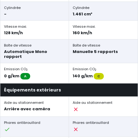
Cylindrée
Cylindrée
-
1.461 cm³
Vitesse maxi.
Vitesse maxi.
128 km/h
160 km/h
Boîte de vitesse
Boîte de vitesse
Automatique Mono
Manuelle 5 rapports
rapport
Emission CO
Emission CO
2
2
0 g/km
140 g/km
A
C
Équipements extérieurs
Aide au stationnement
Aide au stationnement
Arrière avec caméra
Phares antibrouillard
Phares antibrouillard