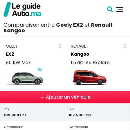
Comparaison entre
Geely EX2
et
Renault
Kangoo
GEELY
RENAULT
EX2
Kangoo
85 KW Max
1.5 dCi 85 Explore
Ajouter un véhicule
Prix
Prix
199 900
167 500
Dhs
Dhs
Carrosserie
Carrosserie