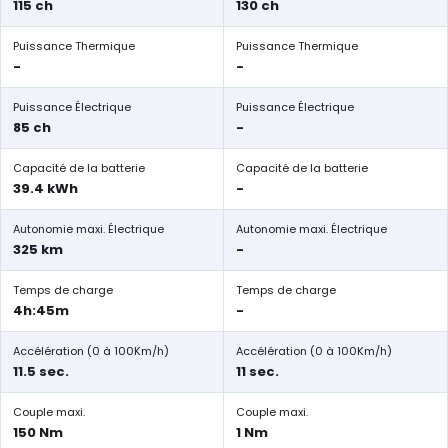
115 ch
130 ch
Puissance Thermique
Puissance Thermique
-
-
Puissance Électrique
Puissance Électrique
85 ch
-
Capacité de la batterie
Capacité de la batterie
39.4 kWh
-
Autonomie maxi. Électrique
Autonomie maxi. Électrique
325 km
-
Temps de charge
Temps de charge
4h:45m
-
Accélération (0 à 100Km/h)
Accélération (0 à 100Km/h)
11.5 sec.
11 sec.
Couple maxi.
Couple maxi.
150 Nm
1 Nm