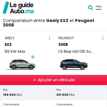
Comparaison entre
Geely EX2
et
Peugeot
3008
GEELY
PEUGEOT
EX2
3008
85 KW Max
1.5 Blue HDi 130 Active BVM
Ajouter un véhicule
Prix
Prix
199 900
331 900
Dhs
Dhs
Carrosserie
Carrosserie