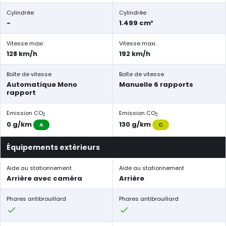
Cylindrée
Cylindrée
-
1.499 cm³
Vitesse maxi.
Vitesse maxi.
128 km/h
192 km/h
Boîte de vitesse
Boîte de vitesse
Automatique Mono
Manuelle 6 rapports
rapport
Emission CO
Emission CO
2
2
0 g/km
130 g/km
A
C
Équipements extérieurs
Aide au stationnement
Aide au stationnement
Arrière avec caméra
Arrière
Phares antibrouillard
Phares antibrouillard